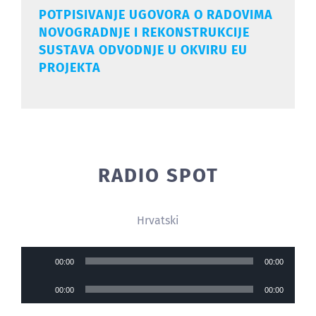
POTPISIVANJE UGOVORA O RADOVIMA
NOVOGRADNJE I REKONSTRUKCIJE
SUSTAVA ODVODNJE U OKVIRU EU
PROJEKTA
RADIO SPOT
Hrvatski
Reproduktor
00:00
00:00
audiozapisa
Reproduktor
00:00
00:00
audiozapisa