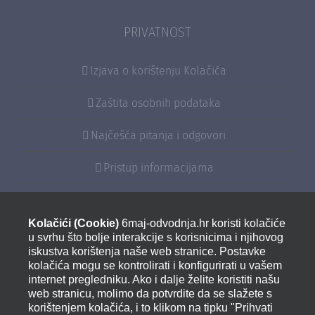
PRIVATNOST
Izjava o korištenju Kolačića
Zaštita osobnih podataka
Najčešća pitanja i odgovori
Pristup informacijama
Sponzorstva i donacije
Kolačići (Cookie)
6maj-odvodnja.hr koristi kolačiće
Izjava o pristupačnosti
u svrhu što bolje interakcije s korisnicima i njihovog
iskustva korištenja naše web stranice. Postavke
kolačića mogu se kontrolirati i konfigurirati u vašem
internet pregledniku. Ako i dalje želite koristiti našu
KONTAKT
web stranicu, molimo da potvrdite da se slažete s
korištenjem kolačića, i to klikom na tipku "Prihvati