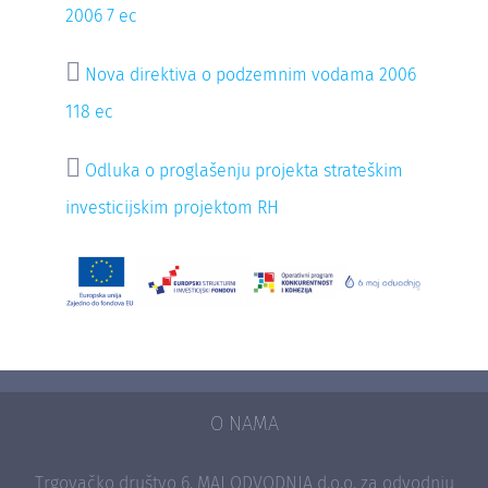
2006 7 ec

Nova direktiva o podzemnim vodama 2006
118 ec

Odluka o proglašenju projekta strateškim
investicijskim projektom RH
O NAMA
Trgovačko društvo 6. MAJ ODVODNJA d.o.o. za odvodnju