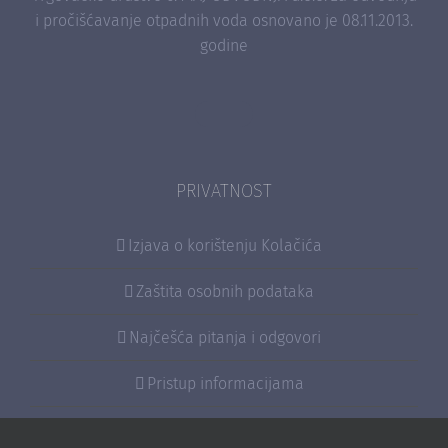
i pročišćavanje otpadnih voda osnovano je 08.11.2013.
godine
PRIVATNOST
Izjava o korištenju Kolačića
Zaštita osobnih podataka
Najčešća pitanja i odgovori
Pristup informacijama
Sponzorstva i donacije