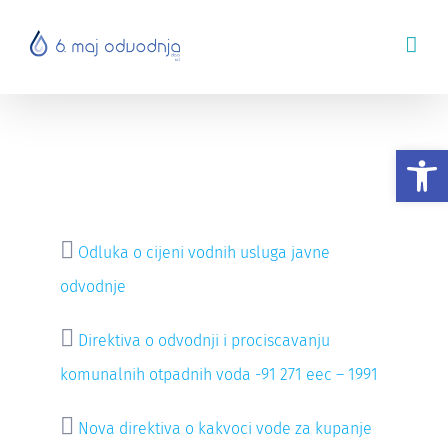
Skip
to
content
Ostali dokumenti
Op

Odluka o cijeni vodnih usluga javne
odvodnje

Direktiva o odvodnji i prociscavanju
komunalnih otpadnih voda -91 271 eec – 1991

Nova direktiva o kakvoci vode za kupanje