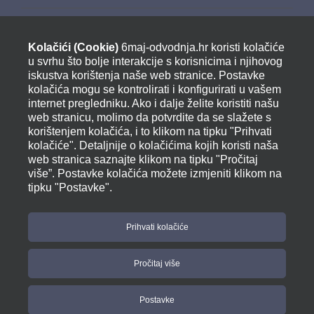
Sponzorstva i donacije
Kolačići (Cookie)
6maj-odvodnja.hr koristi kolačiće
Izjava o pristupačnosti
u svrhu što bolje interakcije s korisnicima i njihovog
iskustva korištenja naše web stranice. Postavke
kolačića mogu se kontrolirati i konfigurirati u vašem
internet pregledniku. Ako i dalje želite koristiti našu
KONTAKT
web stranicu, molimo da potvrdite da se slažete s
korištenjem kolačića, i to klikom na tipku "Prihvati
kolačiće". Detaljnije o kolačićima kojih koristi naša
Adresa:
web stranica saznajte klikom na tipku "Pročitaj
Tribje 2, 52470 UMAG
više”. Postavke kolačića možete izmjeniti klikom na
tipku "Postavke".
(0)52 741-585 / 741-350
Fax: 00385 (0)52 741 - 557
info@6maj-odvodnja.hr
Prihvati kolačiće
07:00 – 15:00
(od ponedjeljka do petka)
Pročitaj više
Postavke