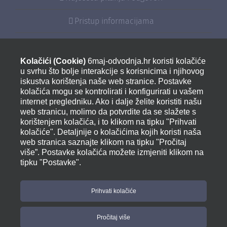
Pristup informacijama
Sponzorstva i donacije
Kolačići (Cookie)
6maj-odvodnja.hr koristi kolačiće
Izjava o pristupačnosti
u svrhu što bolje interakcije s korisnicima i njihovog
iskustva korištenja naše web stranice. Postavke
kolačića mogu se kontrolirati i konfigurirati u vašem
internet pregledniku. Ako i dalje želite koristiti našu
KONTAKT
web stranicu, molimo da potvrdite da se slažete s
korištenjem kolačića, i to klikom na tipku "Prihvati
kolačiće". Detaljnije o kolačićima kojih koristi naša
Adresa:
web stranica saznajte klikom na tipku "Pročitaj
Tribje 2, 52470 UMAG
više”. Postavke kolačića možete izmjeniti klikom na
tipku "Postavke".
(0)52 741-585 / 741-350
Fax: 00385 (0)52 741 - 557
info@6maj-odvodnja.hr
Prihvati kolačiće
07:00 – 15:00
(od ponedjeljka do petka)
Pročitaj više