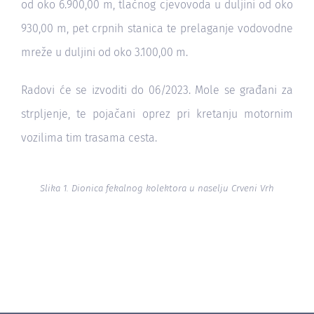
od oko 6.900,00 m, tlačnog cjevovoda u duljini od oko
930,00 m, pet crpnih stanica te prelaganje vodovodne
mreže u duljini od oko 3.100,00 m.
Radovi će se izvoditi do 06/2023. Mole se građani za
strpljenje, te pojačani oprez pri kretanju motornim
vozilima tim trasama cesta.
Slika 1. Dionica fekalnog kolektora u naselju Crveni Vrh