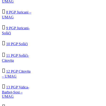
UMAG

8 PGP Juricani –
UMAG

9 PGP Juricani-
Sošići

10 PGP Sošići

11 PGP Sošići-
Citovija

12 PGP Citovija
– UMAG

13 PGP Valica-
Barboj-Sosi –
UMAG