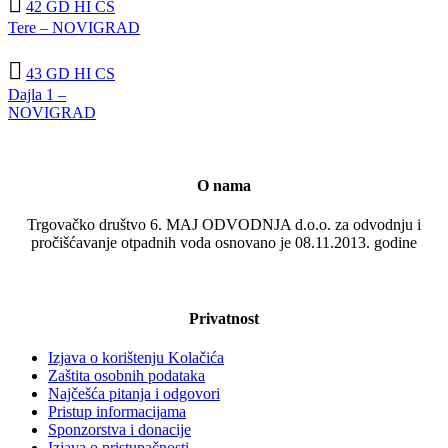

42 GD HI CS
Tere – NOVIGRAD

43 GD HI CS
Dajla 1 –
NOVIGRAD
O nama
Trgovačko društvo 6. MAJ ODVODNJA d.o.o. za odvodnju i
pročišćavanje otpadnih voda osnovano je 08.11.2013. godine
Privatnost
Izjava o korištenju Kolačića
Zaštita osobnih podataka
Najčešća pitanja i odgovori
Pristup informacijama
Sponzorstva i donacije
Izjava o pristupačnosti