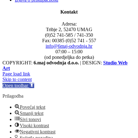
Kontakt
Adresa:
Tribje 2, 52470 UMAG
(0)52 741-585 / 741-350
Fax: 00385 (0)52 741 - 557
info@6maj-odvodnja.hr
07:00 – 15:00
(od ponedjeljka do petka)
COPYRIGHT:
6.maj odvodnja d.o.o.
| DESIGN:
Studio Web
Art
Page load link
Skip to content
Open toolbar
Prilagodba
Povećaj tekst
Smanji tekst
Sivi tonovi
Visoki kontrast
Negativni kontrast
Svijetla pozadina