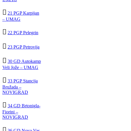

21 PGP Karpijan
– UMAG

22 PGP Pelegrin

23 PGP Petrovija

30 GD Autokamp
Veli Jože – UMAG

33 PGP Stancija
Bružada –
NOVIGRAD

34 GD Brtonigla-
Fiorini –
NOVIGRAD

36 GD Nova Vas