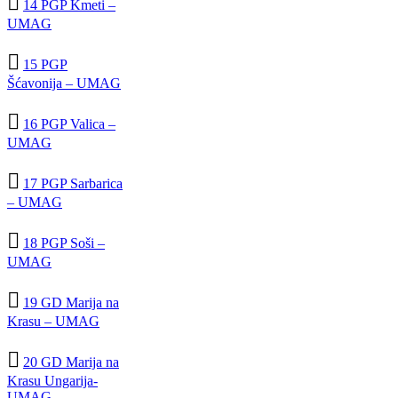

14 PGP Kmeti –
UMAG

15 PGP
Šćavonija – UMAG

16 PGP Valica –
UMAG

17 PGP Sarbarica
– UMAG

18 PGP Soši –
UMAG

19 GD Marija na
Krasu – UMAG

20 GD Marija na
Krasu Ungarija-
UMAG