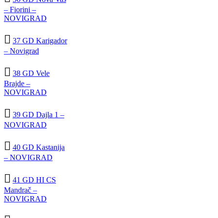
– Fiorini –
NOVIGRAD

37 GD Karigador
– Novigrad

38 GD Vele
Brajde –
NOVIGRAD

39 GD Dajla 1 –
NOVIGRAD

40 GD Kastanija
– NOVIGRAD

41 GD HI CS
Mandrač –
NOVIGRAD