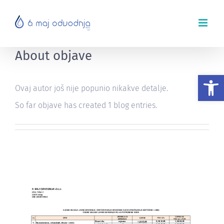
Skip
to
content
About
objave
Op
Ovaj autor još nije popunio nikakve detalje.
So far objave has created 1 blog entries.