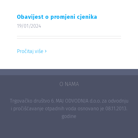
Obavijest o promjeni cjenika
19/01/2024
Pročitaj više
O NAMA
Trgovačko društvo 6. MAJ ODVODNJA d.o.o. za odvodnju
i pročišćavanje otpadnih voda osnovano je 08.11.2013.
godine