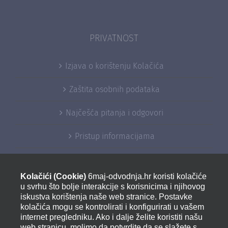
PRIVATNOST
Izjava o korištenju Kolačića
Zaštita osobnih podataka
Najčešća pitanja i odgovori
Pristup informacijama
Sponzorstva i donacije
Kolačići (Cookie)
6maj-odvodnja.hr koristi kolačiće
Izjava o pristupačnosti
u svrhu što bolje interakcije s korisnicima i njihovog
iskustva korištenja naše web stranice. Postavke
kolačića mogu se kontrolirati i konfigurirati u vašem
internet pregledniku. Ako i dalje želite koristiti našu
KONTAKT
web stranicu, molimo da potvrdite da se slažete s