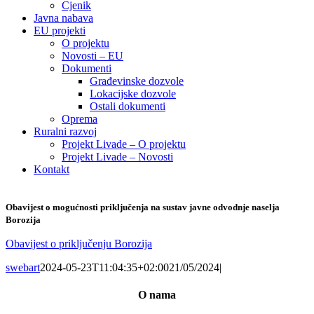
Cjenik
Javna nabava
EU projekti
O projektu
Novosti – EU
Dokumenti
Građevinske dozvole
Lokacijske dozvole
Ostali dokumenti
Oprema
Ruralni razvoj
Projekt Livade – O projektu
Projekt Livade – Novosti
Kontakt
Obavijest o mogućnosti priključenja na sustav javne odvodnje naselja
Borozija
Obavijest o priključenju Borozija
swebart
2024-05-23T11:04:35+02:00
21/05/2024
|
O nama