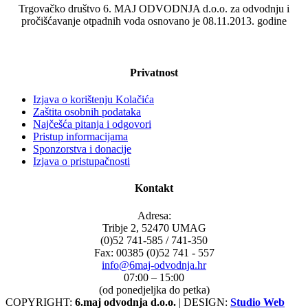
Trgovačko društvo 6. MAJ ODVODNJA d.o.o. za odvodnju i
pročišćavanje otpadnih voda osnovano je 08.11.2013. godine
Privatnost
Izjava o korištenju Kolačića
Zaštita osobnih podataka
Najčešća pitanja i odgovori
Pristup informacijama
Sponzorstva i donacije
Izjava o pristupačnosti
Kontakt
Adresa:
Tribje 2, 52470 UMAG
(0)52 741-585 / 741-350
Fax: 00385 (0)52 741 - 557
info@6maj-odvodnja.hr
07:00 – 15:00
(od ponedjeljka do petka)
COPYRIGHT:
6.maj odvodnja d.o.o.
| DESIGN:
Studio Web