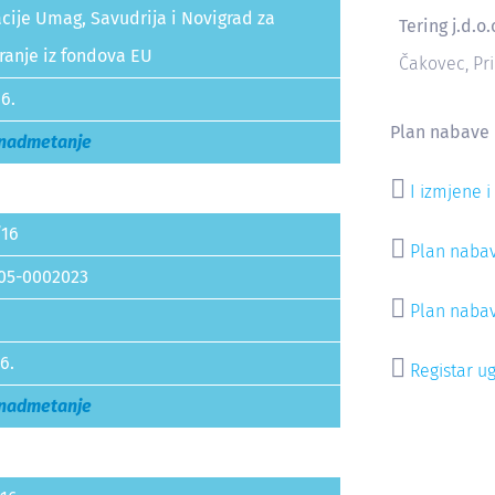
cije Umag, Savudrija i Novigrad za
Tering j.d.o.
ranje iz fondova EU
Čakovec, Pri
6.
Plan nabave
 nadmetanje

I izmjene 
/16

Plan naba
05-0002023

Plan naba
6.

Registar u
 nadmetanje