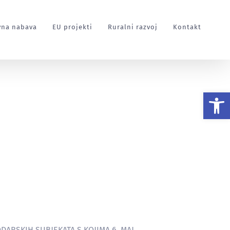
vna nabava
EU projekti
Ruralni razvoj
Kontakt
Op
Početna
Javna nabava 2016
DARSKIH SUBJEKATA S KOJIMA 6. MAJ