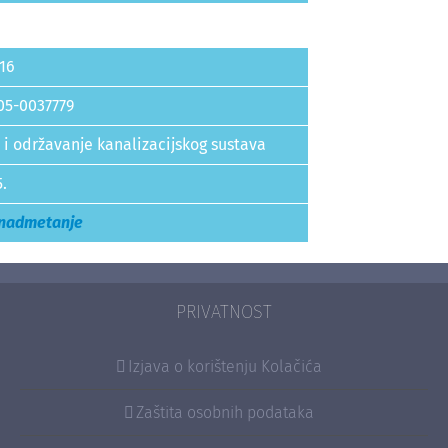
16
05-0037779
 i održavanje kanalizacijskog sustava
5.
 nadmetanje
PRIVATNOST
Izjava o korištenju Kolačića
Zaštita osobnih podataka