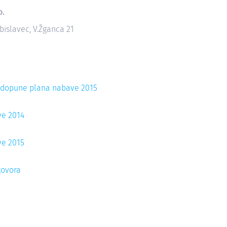
o.
bislavec, V.Žganca 21
i dopune plana nabave 2015
ve 2014
ve 2015
govora