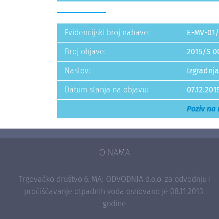
Evidencijski broj nabave:
E-MV-01/
Broj objave:
2015/S 0
Naslov:
Izgradnja
Datum slanja na objavu:
07.12.201
Poziv na
O NAMA
Trgovačko društvo 6. MAJ ODVODNJA d.o.o. za odvodnju i
pročišćavanje otpadnih voda osnovano je 08.11.2013.
godine