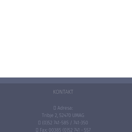
KONTAKT
Adresa:
Tribje 2, 52470 UMAG
(0)52 741-585 / 741-350
Fax: 00385 (0)52 741 - 557