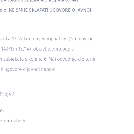
o.o. NE SMIJE SKLAPATI UGOVORE O JAVNOJ
nka 13. Zakona o javnoj nabavi (Nar.nov. br.
, 143/13 i 13/14) objavljujemo popis
 subjekata s kojima 6. Maj odvodnja d.o.o. ne
ti ugovore o javnoj nabavi:
ribje 2
o.
 Smareglia 5