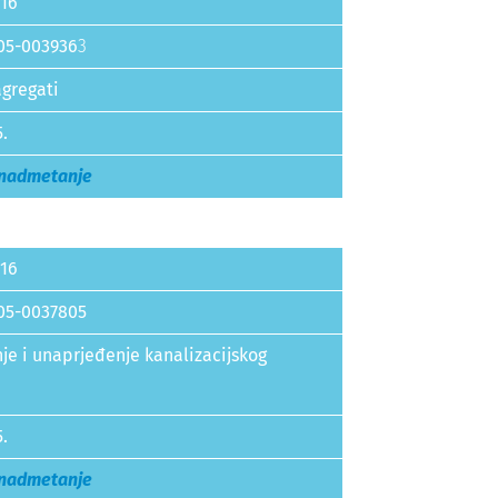
16
05-003936
3
gregati
5.
 nadmetanje
16
05-0037805
je i unaprjeđenje kanalizacijskog
5.
 nadmetanje