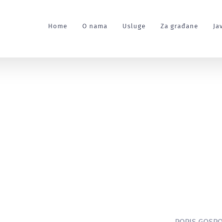
Home
O nama
Usluge
Za građane
Ja
6
POPIS GOSPO