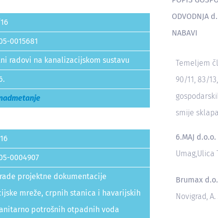
ODVODNJA d.
/16
NABAVI
05-0015681
tni radovi na kanalizacijskom sustavu
Temeljem čla
6.
90/11, 83/13
gospodarskih
 nadmetanje
smije sklapa
6.MAJ d.o.o.
16
Umag,Ulica T
05-0004907
zrade projektne dokumentacije
Brumax d.o.
ijske mreže, crpnih stanica i havarijskih
Novigrad, A.
sanitarno potrošnih otpadnih voda