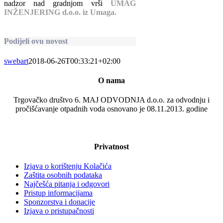
nadzor nad gradnjom vrši
UMAG
INŽENJERING d.o.o. iz Umaga.
Podijeli ovu novost
swebart
2018-06-26T00:33:21+02:00
O nama
Trgovačko društvo 6. MAJ ODVODNJA d.o.o. za odvodnju i
pročišćavanje otpadnih voda osnovano je 08.11.2013. godine
Privatnost
Izjava o korištenju Kolačića
Zaštita osobnih podataka
Najčešća pitanja i odgovori
Pristup informacijama
Sponzorstva i donacije
Izjava o pristupačnosti