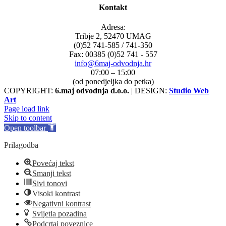
Kontakt
Adresa:
Tribje 2, 52470 UMAG
(0)52 741-585 / 741-350
Fax: 00385 (0)52 741 - 557
info@6maj-odvodnja.hr
07:00 – 15:00
(od ponedjeljka do petka)
COPYRIGHT:
6.maj odvodnja d.o.o.
| DESIGN:
Studio Web
Art
Page load link
Skip to content
Open toolbar
Prilagodba
Povećaj tekst
Smanji tekst
Sivi tonovi
Visoki kontrast
Negativni kontrast
Svijetla pozadina
Podcrtaj poveznice