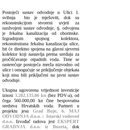
Postojeći sustav odvodnje u Ulici 1.
svibnja bio je mješoviti, dok su
rekonstrukcijom stvoreni uvjeti za
razdvojeni sustav odvodnje, tj. odvojena
je fekalna kanalizacija od oborinske.
Izgradnjom spojnog kolektora,
rekonstruirana fekalna kanalizacija ulice,
bit će direktno spojena na glavni sjeverni
kolektor koji nastavlja prema uređaju za
pročišćavanje otpadnih voda. Time se
rasterećuje postojeća mreža nizvodno od
ulice i omogućuje se priključenje objekata
koji nisu bili priključeni na javni sustav
odvodnje.
Ukupna ugovorena vrijednost investicije
iznosi
3.282.135,06 kn
(bez PDV-a), od
čega 560.000,00 kn čine bespovratna
sredstva Hrvatskih voda. Partneri u
projektu jesu
Grad Buje, 6. MAJ
ODVODNJA d.o.o.
i
Istarski vodovod
d.o.o.
Izvođač radova jest
EKSPERT
GRADNJA d.o.o. iz Buzeta
, dok