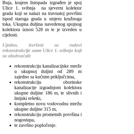
Buja, krajem listopada izgrađen je spoj
Ulice 1. svibnja na sjeverni kolektor
grada koji se nalazi na travnatoj površini
ispod staroga grada u smjeru kružnoga
toka. Ukupna duljina navedenog spojnog
kolektora iznosi 528 m te je izveden u
cijelosti.
Ujedno, izvršeni su radovi
rekonstrukcije same Ulice 1. svibnja koji
su obuhvaćali:
rekonstrukciju kanalizacijske mreže
u ukupnoj duljini od 289 m
zajedno sa kućnim priključcima,
rekonstrukciju oborinske
kanalizacije izgradnjom kolektora
ukupne duljine 186 m, te slivnih i
linijski rešetki,
kompletno novu vodovodnu mrežu
ukupne duljine 315 m,
rekonstrukciju prometnih površina i
nogostupa,
te završno popločenje.